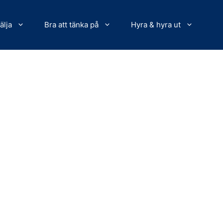
älja
Bra att tänka på
Hyra & hyra ut