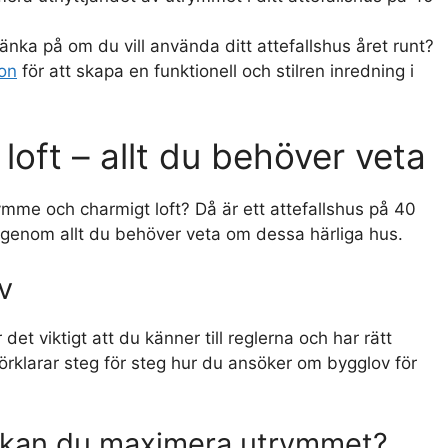
nka på om du vill använda ditt attefallshus året runt?
ion
för att skapa en funktionell och stilren inredning i
loft – allt du behöver veta
me och charmigt loft? Då är ett attefallshus på 40
i igenom allt du behöver veta om dessa härliga hus.
v
et viktigt att du känner till reglerna och har rätt
örklarar steg för steg hur du ansöker om bygglov för
ur kan du maximera utrymmet?