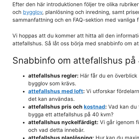
Efter den här introduktionen följer tre olika rubri
och
bygglov
, planlösning och inredning, samt pris
sammanfattning och en FAQ-sektion med vanliga fr
Vi hoppas att du kommer att hitta all den informat
attefallshus. Så låt oss börja med snabbinfo om a
Snabbinfo om attefallshus på
attefallshus regler:
Här får du en överblick 
bygglov som krävs.
attefallshus med loft
:
Vi utforskar fördelarna
det kan användas.
attefallshus pris och
kostnad
:
Vad kan du fö
bygga ett attefallshus på 40 kvm?
attefallshus nyckelfärdigt:
Vi går igenom fö
och vad detta innebär.
attefallshus planlösning:
Hur kan du maxime