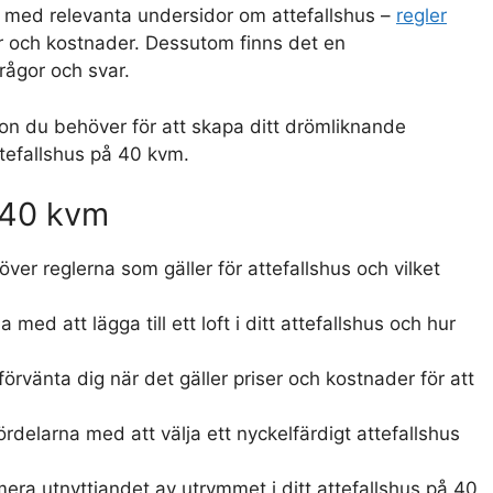
ker med relevanta undersidor om attefallshus –
regler
er och kostnader. Dessutom finns det en
ågor och svar.
ion du behöver för att skapa ditt drömliknande
ttefallshus på 40 kvm.
 40 kvm
över reglerna som gäller för attefallshus och vilket
 med att lägga till ett loft i ditt attefallshus och hur
rvänta dig när det gäller priser och kostnader för att
rdelarna med att välja ett nyckelfärdigt attefallshus
ra utnyttjandet av utrymmet i ditt attefallshus på 40