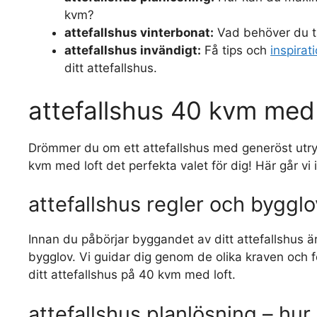
kvm?
attefallshus vinterbonat:
Vad behöver du tä
attefallshus invändigt:
Få tips och
inspirat
ditt attefallshus.
attefallshus 40 kvm med 
Drömmer du om ett attefallshus med generöst utrym
kvm med loft det perfekta valet för dig! Här går v
attefallshus regler och bygglo
Innan du påbörjar byggandet av ditt attefallshus är d
bygglov. Vi guidar dig genom de olika kraven och f
ditt attefallshus på 40 kvm med loft.
attefallshus planlösning – h