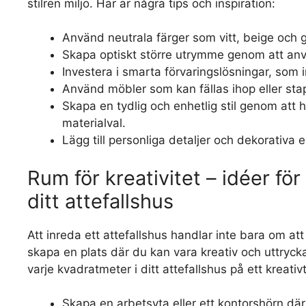
stilren miljö. Här är några tips och inspiration:
Använd neutrala färger som vitt, beige och g
Skapa optiskt större utrymme genom att anv
Investera i smarta förvaringslösningar, som
Använd möbler som kan fällas ihop eller sta
Skapa en tydlig och enhetlig stil genom att 
materialval.
Lägg till personliga detaljer och dekorativa
Rum för kreativitet – idéer för
ditt attefallshus
Att inreda ett attefallshus handlar inte bara om at
skapa en plats där du kan vara kreativ och uttrycka 
varje kvadratmeter i ditt attefallshus på ett kreativt
Skapa en arbetsyta eller ett kontorshörn där