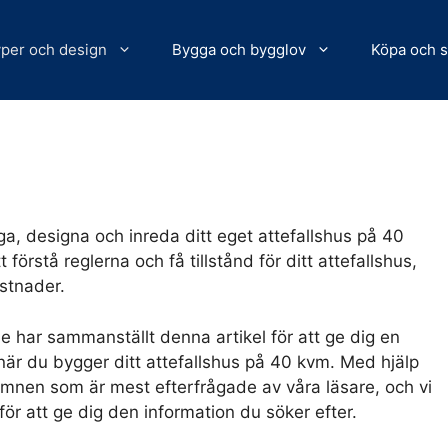
per och design
Bygga och bygglov
Köpa och s
ygga, designa och inreda ditt eget attefallshus på 40
 förstå reglerna och få tillstånd för ditt attefallshus,
ostnader.
e har sammanställt denna artikel för att ge dig en
 när du bygger ditt attefallshus på 40 kvm. Med hjälp
ämnen som är mest efterfrågade av våra läsare, och vi
för att ge dig den information du söker efter.