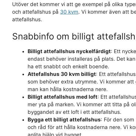
Utöver det kommer vi att ge exempel på olika typer
och attefallshus på
30 kvm
. Vi kommer även att b
attefallshus.
Snabbinfo om billigt attefalls
Billigt attefallshus nyckelfärdigt
: Ett nyck
endast behöver installeras på plats. Det kan 
ha ett snabbt och enkelt boende.
Attefallshus 30 kvm billigt
: Ett attefallshu
som behöver extra utrymme. Vi kommer att g
man kan hålla kostnaderna nere.
Billigt attefallshus med loft
: Ett attefalls
mer yta på marken. Vi kommer att titta på ol
byggandet av ett loft i ett attefallshus.
Bygga ett billigt attefallshus
: För den som 
och råd för att hålla kostnaderna nere. Vi 
anlita hjälp vid bygget.