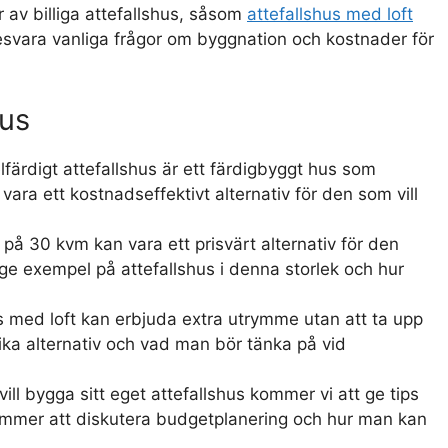
 av billiga attefallshus, såsom
attefallshus med loft
esvara vanliga frågor om byggnation och kostnader för
hus
elfärdigt attefallshus är ett färdigbyggt hus som
vara ett kostnadseffektivt alternativ för den som vill
s på 30 kvm kan vara ett prisvärt alternativ för den
e exempel på attefallshus i denna storlek och hur
hus med loft kan erbjuda extra utrymme utan att ta upp
ika alternativ och vad man bör tänka på vid
vill bygga sitt eget attefallshus kommer vi att ge tips
kommer att diskutera budgetplanering och hur man kan