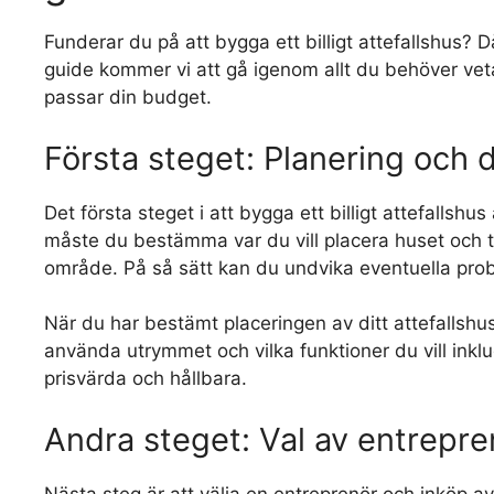
Funderar du på att bygga ett billigt attefallshus? Då
guide kommer vi att gå igenom allt du behöver veta f
passar din budget.
Första steget: Planering och d
Det första steget i att bygga ett billigt attefallsh
måste du bestämma var du vill placera huset och t
område. På så sätt kan du undvika eventuella pro
När du har bestämt placeringen av ditt attefallshus
använda utrymmet och vilka funktioner du vill inkl
prisvärda och hållbara.
Andra steget: Val av entrepre
Nästa steg är att välja en entreprenör och inköp av m