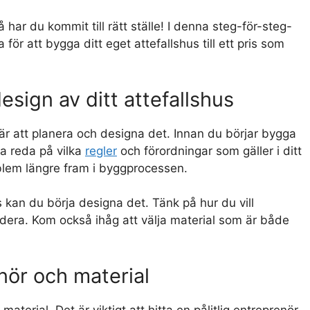
 har du kommit till rätt ställe! I denna steg-för-steg-
ör att bygga ditt eget attefallshus till ett pris som
esign av ditt attefallshus
us är att planera och designa det. Innan du börjar bygga
a reda på vilka
regler
och förordningar som gäller i ditt
blem längre fram i byggprocessen.
 kan du börja designa det. Tänk på hur du vill
udera. Kom också ihåg att välja material som är både
nör och material
aterial. Det är viktigt att hitta en pålitlig entreprenör