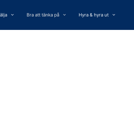
älja
Bra att tänka på
Hyra & hyra ut