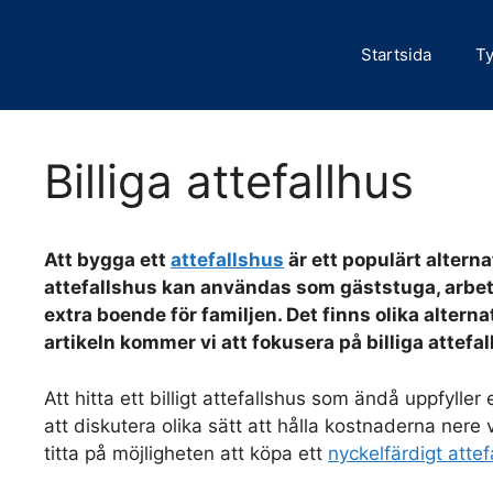
Hoppa
till
Startsida
Ty
innehåll
Billiga attefallhus
Att bygga ett
attefallshus
är ett populärt alterna
attefallshus kan användas som gäststuga, arbets
extra boende för familjen. Det finns olika alterna
artikeln kommer vi att fokusera på billiga attefa
Att hitta ett billigt attefallshus som ändå uppfyll
att diskutera olika sätt att hålla kostnaderna nere
titta på möjligheten att köpa ett
nyckelfärdigt attef